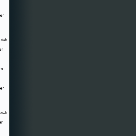
er
.
eich
er
im
er
.
eich
er