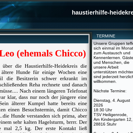
haustierhilfe-heidekr
TERMINE
Unsere Gruppen teff
sich einmal im Mona
Leo (ehemals Chicco)
zum Austausch und
Kennenlernen. Gäst
und Menschen, die
ber die Haustierhilfe-Heidekreis die
unsere Arbeit
, ältere Hunde für einige Wochen eine
unterstützen möchte
sind jederzeit herzlic
il die Besitzerin schwer erkrankt im
willkommen.
nschließenden Reha rechnete und danach
üsse.... Nach einem längeren Telefonat
Nächste Termine:
war klar, dass nur noch der jüngere eine
Dienstag, 4. August
Sein älterer Kumpel hatte bereits eine
2026
ten einen Besuchstermin, damit Chicco
18:30 Uhr
TSV Heiligenrode,
.die Hunde verstanden sich prima, aber
Am Kindergarten 12,
einem sehr kalten Hagelsturm, brrrr. Der
28816 Stuhr
e mal 2,5 kg. Der erste Kontakt ließ