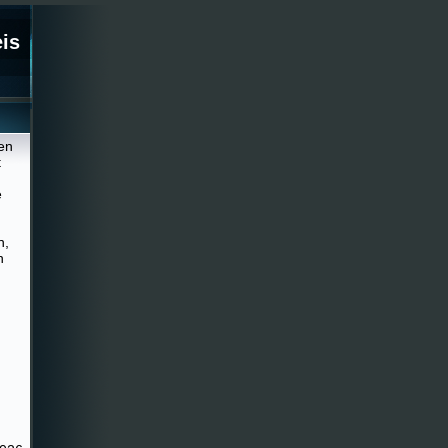
eis
en
t
e
n,
h