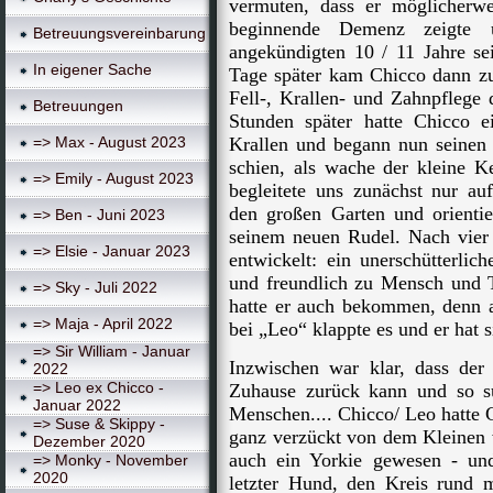
vermuten, dass er möglicherwei
beginnende Demenz zeigte 
Betreuungsvereinbarung
angekündigten 10 / 11 Jahre sei
In eigener Sache
Tage später kam Chicco dann zu
Fell-, Krallen- und Zahnpfleg
Betreuungen
Stunden später hatte Chicco ei
=> Max - August 2023
Krallen und begann nun seinen 
schien, als wache der kleine K
=> Emily - August 2023
begleitete uns zunächst nur au
den großen Garten und orientie
=> Ben - Juni 2023
seinem neuen Rudel. Nach vier 
=> Elsie - Januar 2023
entwickelt: ein unerschütterli
und freundlich zu Mensch und 
=> Sky - Juli 2022
hatte er auch bekommen, denn au
=> Maja - April 2022
bei „Leo“ klappte es und er hat 
=> Sir William - Januar
Inzwischen war klar, dass der
2022
=> Leo ex Chicco -
Zuhause zurück kann und so su
Januar 2022
Menschen.... Chicco/ Leo hatte G
=> Suse & Skippy -
ganz verzückt von dem Kleinen w
Dezember 2020
auch ein Yorkie gewesen - und
=> Monky - November
2020
letzter Hund, den Kreis rund 