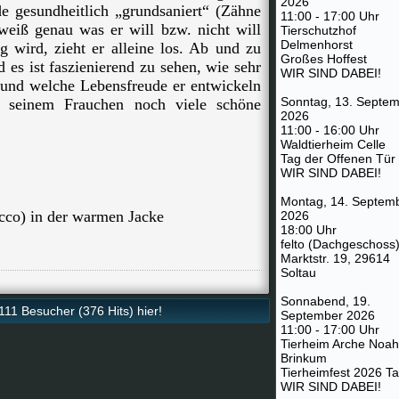
2026
de gesundheitlich „grundsaniert“ (Zähne
11:00 - 17:00 Uhr
weiß genau was er will bzw. nicht will
Tierschutzhof
Delmenhorst
 wird, zieht er alleine los. Ab und zu
Großes Hoffest
es ist faszienierend zu sehen, wie sehr
WIR SIND DABEI!
 und welche Lebensfreude er entwickeln
Sonntag, 13. Septe
seinem Frauchen noch viele schöne
2026
11:00 - 16:00 Uhr
Waldtierheim Celle
Tag der Offenen Tür
WIR SIND DABEI!
Montag, 14. Septem
cco) in der warmen Jacke
2026
18:00 Uhr
felto (Dachgeschoss)
Marktstr. 19, 29614
Soltau
Sonnabend, 19.
11 Besucher (376 Hits) hier!
September 2026
11:00 - 17:00 Uhr
Tierheim Arche Noah
Brinkum
Tierheimfest 2026 T
WIR SIND DABEI!