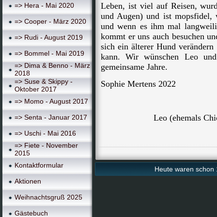
Leben, ist viel auf Reisen, wur
=> Hera - Mai 2020
und Augen) und ist mopsfidel, 
=> Cooper - März 2020
und wenn es ihm mal langweilig
kommt er uns auch besuchen und 
=> Rudi - August 2019
sich ein älterer Hund verändern
=> Bommel - Mai 2019
kann. Wir wünschen Leo und 
=> Dima & Benno - März
gemeinsame Jahre.
2018
=> Suse & Skippy -
Sophie Mertens 2022
Oktober 2017
=> Momo - August 2017
Leo (ehemals Chi
=> Senta - Januar 2017
=> Uschi - Mai 2016
=> Fiete - November
2015
Kontaktformular
Heute waren schon 1
Aktionen
Weihnachtsgruß 2025
Gästebuch