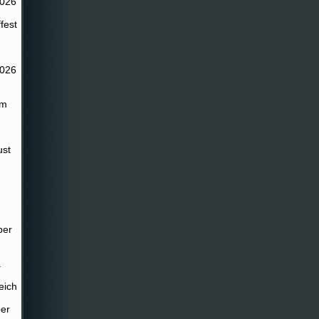
2026
fest
2026
im
ust
ber
.
eich
er