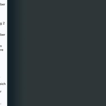
mber
ag 2
mber
en
hre
.
eich
r
,