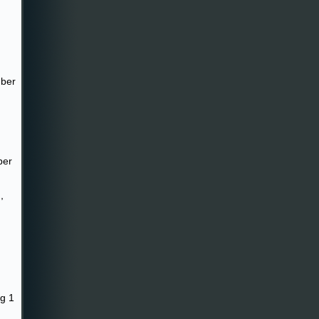
mber
ber
,
ag 1