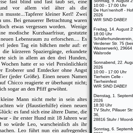
Sonntag, 9. August 
se fast blind und fast taub sei, eine
10:00 - 17:00 Uhr
und vor allem viel älter als die
De Hun'nenhoff - Hof
n musste...Tapferer kleiner Kerl! Zwei
2026
 uns. Bei genauerer Betrachtung waren
WIR SIND DABEI!
e doch etwas vergessen worden. Wenige
Freitag, 14. August 
ne modische Kurzhaarfrisur, gestutzte
18:00 Uhr
neuen Lebensraum zu erforschen.... Es
Schäferhundeverein,
Verdener Str. 75 (be
erl jeden Tag ein bißchen mehr auf: er
Wasserwerk), 29664
f die kürzeren Spaziergänge, erkundete
Walsrode
rte sich in allem an den drei Hunden,
Sonnabend, 22. Aug
Wochen hatte er so viel Persönlichkeit
2026
cher Eroberer und Entdecker ohne Angst
10:00 - 17:00 Uhr
Tier (jeder Größe). Einen neuen Namen
Tierheim Celle -
Tierheimfest
f Chicco reagierte er überhaupt nicht;
WIR SIND DABEI!
sich sogar an den Pfiff gewöhnt.
Dienstag, 1. Septem
 kleine Mann nicht mehr in sein altes
2026
chten wir (Haustierhilfe) einen neuen
18:30 Uhr
TV Stuhr, Pillauer Str
lück: es fand sich eine ältere Dame, die
36,
ar - ihr erster Hund mit 18 Jahren war
28816 Stuhr / Moord
 so würde Leo, warscheinlich als ihr
Sonntag, 6. Septemb
machen. Leo führt nun ein aufregendes