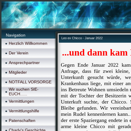
Navigation
Leo ex Chicco - Januar 2022
Herzlich Willkommen
...und dann kam 
Der Verein
Ansprechpartner
Gegen Ende Januar 2022 kam ü
Anfrage, dass für zwei kleine
Mitglieder
Unterkunft gesucht würde, we
NOTFALL VORSORGE
Krankenhaus liege, mit einer a
ins Betreute Wohnen umsiedeln m
Wir suchen SIE-
EUCH......
mit der Tochter der Besitzerin 
Vermittlungen
Unterkuft suchte, der Chicco. 
Bleibe gefunden. Wir vereinbar
Vermittlungshilfe
mein Rudel kennenlernen kann...
der erste Spaziergang endete in 
Patenschaften
arme kleine Chicco mit gerad
Charly's Geschichte