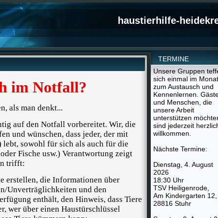
haustierhilfe-heidekr
TERMINE
Unsere Gruppen teff
sich einmal im Mona
 im Notfall?
zum Austausch und
Kennenlernen. Gäst
und Menschen, die
, als man denkt...
unsere Arbeit
unterstützen möchte
tig auf den Notfall vorbereitet. Wir, die
sind jederzeit herzlic
ffen und wünschen, dass jeder, der mit
willkommen.
lebt, sowohl für sich als auch für die
Nächste Termine:
 oder Fische usw.) Verantwortung zeigt
 trifft:
Dienstag, 4. August
2026
te erstellen, die Informationen über
18:30 Uhr
TSV Heiligenrode,
n/Unverträglichkeiten und den
Am Kindergarten 12,
rfügung enthält, den Hinweis, dass Tiere
28816 Stuhr
r, wer über einen Haustürschlüssel