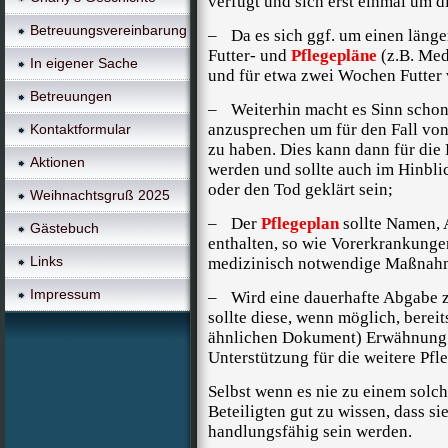
verfügt und sich erst einmal um 
Betreuungsvereinbarung
–
Da es sich ggf. um einen läng
Futter- und
Pflegepläne
(z.B. Medi
In eigener Sache
und für etwa zwei Wochen Futter v
Betreuungen
–
Weiterhin macht es Sinn schon
anzusprechen um für den Fall von 
Kontaktformular
zu haben. Dies kann dann für die 
Aktionen
werden und sollte auch im Hinbli
oder den Tod geklärt sein;
Weihnachtsgruß 2025
–
Der
Pflegeplan
sollte Namen, 
Gästebuch
enthalten, so wie Vorerkrankung
Links
medizinisch notwendige Maßnahm
Impressum
–
Wird eine dauerhafte Abgabe 
sollte diese, wenn möglich, berei
ähnlichen Dokument) Erwähnung f
Unterstützung für die weitere Pfle
Selbst wenn es nie zu einem solche
Beteiligten gut zu wissen, dass si
handlungsfähig sein werden.