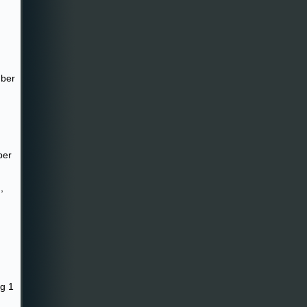
mber
ber
,
ag 1