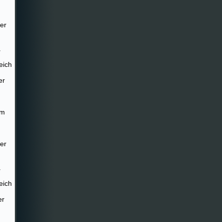
er
.
eich
er
im
er
.
eich
er