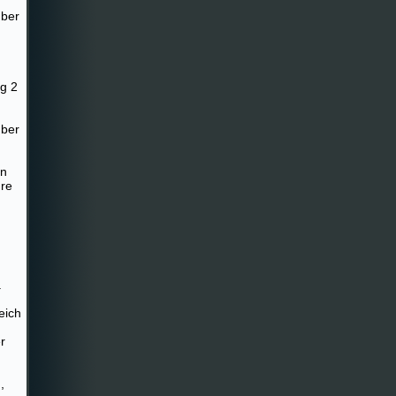
mber
ag 2
mber
en
hre
.
eich
r
,