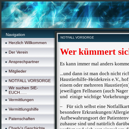
Navigation
NOTFALL VORSORGE
Herzlich Willkommen
Wer kümmert sich
Der Verein
Ansprechpartner
Es kann immer mal anders kommen
Mitglieder
...und dann ist man doch nicht rich
Haustierhilfe-Heidekreis e.V., ho
NOTFALL VORSORGE
einem oder mehreren Haustier(en) 
Wir suchen SIE-
jeweiligen Fellnasen (auch Nager
EUCH......
und
einige wichtige Vorkehrungen
Vermittlungen
–
Für sich selbst eine Notfallkar
Vermittlungshilfe
besondere Erkrankungen/Allergie
Aufbewahrungsort der Patientenve
Patenschaften
zuhause sind und natürlich darübe
Charly's Geschichte