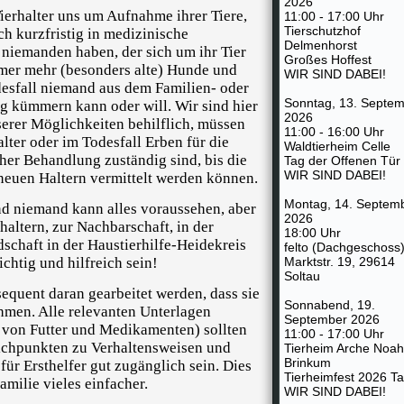
2026
Tierhalter uns um Aufnahme ihrer Tiere,
11:00 - 17:00 Uhr
Tierschutzhof
ch kurzfristig in medizinische
Delmenhorst
iemanden haben, der sich um ihr Tier
Großes Hoffest
er mehr (besonders alte) Hunde und
WIR SIND DABEI!
esfall niemand aus dem Familien- oder
Sonntag, 13. Septe
g kümmern kann oder will. Wir sind hier
2026
erer Möglichkeiten behilflich, müssen
11:00 - 16:00 Uhr
lter oder im Todesfall Erben für die
Waldtierheim Celle
her Behandlung zuständig sind, bis die
Tag der Offenen Tür
WIR SIND DABEI!
neuen Haltern vermittelt werden können.
Montag, 14. Septem
nd niemand kann alles voraussehen, aber
2026
altern, zur Nachbarschaft, in der
18:00 Uhr
schaft in der Haustierhilfe-Heidekreis
felto (Dachgeschoss)
ichtig und hilfreich sein!
Marktstr. 19, 29614
Soltau
equent daran gearbeitet werden, dass sie
Sonnabend, 19.
men. Alle relevanten Unterlagen
September 2026
 von Futter und Medikamenten) sollten
11:00 - 17:00 Uhr
ichpunkten zu Verhaltensweisen und
Tierheim Arche Noah
Brinkum
ür Ersthelfer gut zugänglich sein. Dies
Tierheimfest 2026 T
amilie vieles einfacher.
WIR SIND DABEI!