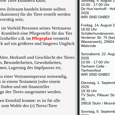
diese Tiere kümmern kann;
Sonntag, 9. August 
10:00 - 17:00 Uhr
eren Zeitraum handeln könnte sollten
De Hun'nenhoff - Hof
2026
kationen) für die Tiere erstellt werden
WIR SIND DABEI!
orrätig sein;
Freitag, 14. August 
 im Vorfeld Personen seines Vertrauens
18:00 Uhr
Krankheit eine Pflegestelle für das Tier
Schäferhundeverein,
Verdener Str. 75 (be
Ersthelfer z.B. im
Pflegeplan
vermerkt
Wasserwerk), 29664
ck auf ein größeres und längeres Unglück
Walsrode
Sonnabend, 22. Aug
Alter, Herkunft und Geschlecht des Tieres
2026
en, Besonderheiten, Gewohnheiten,
10:00 - 17:00 Uhr
Tierheim Celle -
en, Lagerung des Impfpasses etc.
Tierheimfest
WIR SIND DABEI!
zu einer Vertrauensperson notwendig,
ts in einem Testament (oder einem
Dienstag, 1. Septem
inden und mit finanzieller
2026
18:30 Uhr
ge des Tieres ausgestattet werden.
TV Stuhr, Pillauer Str
36,
n Ernstfall kommt: es ist für alle
28816 Stuhr / Moord
e zum Wohle des (r) Tieres/Tiere
Sonntag, 6. Septemb