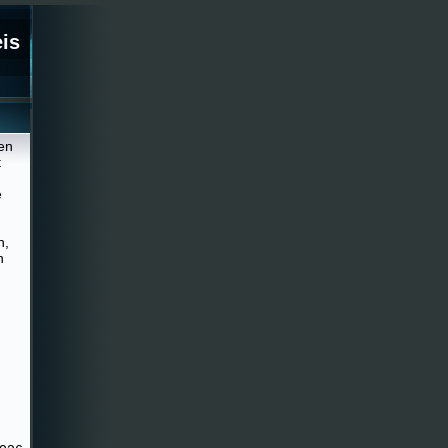
eis
en
t
e
n,
h