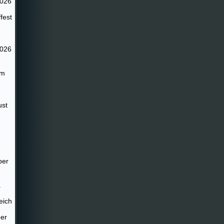
2026
fest
2026
im
ust
ber
.
eich
er